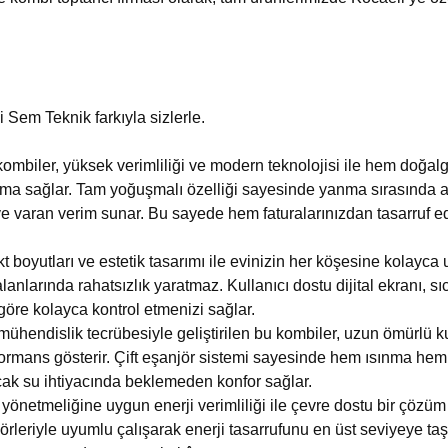
i Sem Teknik farkıyla sizlerle.
kombiler, yüksek verimliliği ve modern teknolojisi ile hem doğa
ınma sağlar. Tam yoğuşmalı özelliği sayesinde yanma sırasında aç
 varan verim sunar. Bu sayede hem faturalarınızdan tasarruf ed
.
 boyutları ve estetik tasarımı ile evinizin her köşesine kolayca
nlarında rahatsızlık yaratmaz. Kullanıcı dostu dijital ekranı, sıca
 göre kolayca kontrol etmenizi sağlar.
 mühendislik tecrübesiyle geliştirilen bu kombiler, uzun ömürlü ku
ormans gösterir. Çift eşanjör sistemi sayesinde hem ısınma hem d
sıcak su ihtiyacında beklemeden konfor sağlar.
yönetmeliğine uygun enerji verimliliği ile çevre dostu bir çöz
örleriyle uyumlu çalışarak enerji tasarrufunu en üst seviyeye ta