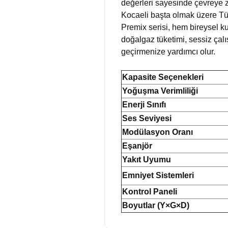
değerleri sayesinde çevreye 
Kocaeli başta olmak üzere Tü
Premix serisi, hem bireysel k
doğalgaz tüketimi, sessiz çalı
geçirmenize yardımcı olur.
Kapasite Seçenekleri
Yoğuşma Verimliliği
Enerji Sınıfı
Ses Seviyesi
Modülasyon Oranı
Eşanjör
Yakıt Uyumu
Emniyet Sistemleri
Kontrol Paneli
Boyutlar (Y×G×D)