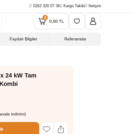
0262 320 07 36
Kargo Takibi
İletişim
0
0,00 TL
Faydalı Bilgiler
Referanslar
ix 24 kW Tam
 Kombi
vale indirimi)
le