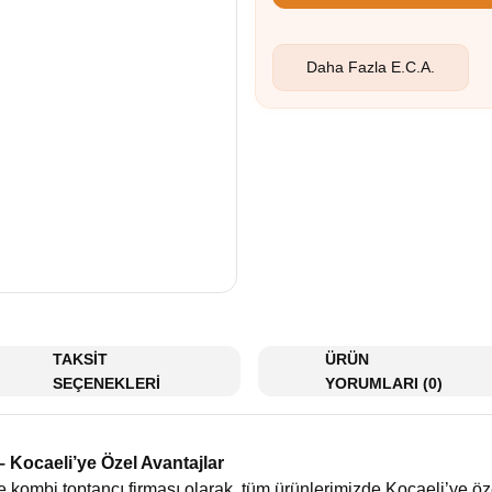
Daha Fazla
E.C.A.
TAKSİT
ÜRÜN
SEÇENEKLERİ
YORUMLARI (0)
 Kocaeli’ye Özel Avantajlar
e kombi toptancı firması olarak, tüm ürünlerimizde Kocaeli’ye öz