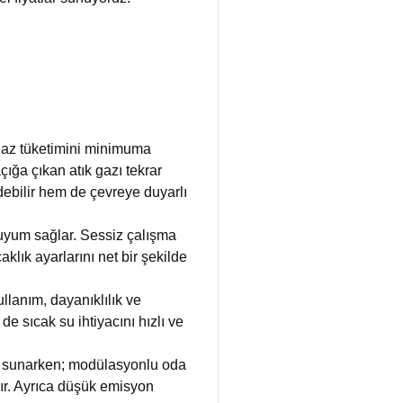
lgaz tüketimini minimuma
ığa çıkan atık gazı tekrar
ebilir hem de çevreye duyarlı
 uyum sağlar. Sessiz çalışma
klık ayarlarını net bir şekilde
llanım, dayanıklılık ve
e sıcak su ihtiyacını hızlı ve
üm sunarken; modülasyonlu oda
şır. Ayrıca düşük emisyon