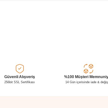
Ürün hakkında henüz soru sorulmamış.
Bu ürüne ilk yorumu siz yapın!
Yorum Yaz
Soru Sor
Güvenli Alışveriş
%100 Müşteri Memnuniy
256bit SSL Sertifikası
14 Gün içerisinde iade & deği