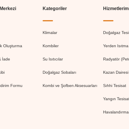
 Merkezi
Kategoriler
Hizmetlerim
Klimalar
Doğalgaz Tesi
ik Oluşturma
Kombiler
Yerden Isıtma 
& İade
Su Isıtıcılar
Radyatör (Pete
ibi
Doğalgaz Sobaları
Kazan Dairesi
ldirim Formu
Kombi ve Şofben Aksesuarları
Sıhhi Tesisat
Yangın Tesisat
Havalandırma 