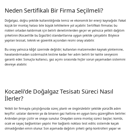
Neden Sertifikalı Bir Firma Seçilmeli?
Doğalgaz, doğru şekilde kullanıldığında temiz ve ekonomik bir enerji kaynağıdır. Fakat
küçük bir montaj hatası bile büyük tehlikelere yol açabilir. Sertifikalı firmalar, bu
riskleri ortadan kaldırmak için belirli denetimlerden geçer ve yalnızca yetkili dağıtım
şirketinin (Kocaeli’de bu İzgaz’dır) standartlarına uygun şekilde çalışabilir. Böylece
yapılan tesisat, teknik ve güvenlik açısından resmi onay alabilir.
Bu onay yalnızca kâğıt üzerinde değildir; kullanılan malzemeden kaynak yöntemine,
havalandırmadan sızdırmazlık testine kadar her adım belirli bir kalite seviyesini
garanti eder. Sonuçta kullanıcı, gaz açımı sırasında hiçbir sorun yaşamadan sistemini
devreye alabilir.
Kocaeli’de Doğalgaz Tesisatı Süreci Nasıl
İlerler?
Yetkili bir firmayla çalıştığınızda süreç planlı ve öngörülebilir şekilde yürür.İlk adım
keşiftir: ustalar dairenin ya da binanın gaz hattına en uygun boru güzergâhını belirler.
Ardından proje çizilir ve onaya sunulur. Onaydan sonra montaj süreci başlar; kombi,
ocak ve sayaç bağlantıları yapılır. Her bağlantı noktası test edilir, sistemde kaçak
olmadığından emin olunur. Son aşamada dağıtım şirketi gelip kontrolleri yapar ve