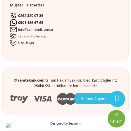
Müşteri Hizmetleri
0262 320 07 36
0501 486 67 65
info@semteknik.com.tr
İletişim Bilgilerimiz
Bize Ulaşın
©
semteknik.com.tr
Tüm Hakları Saklıdır. Kredi kartı bilgileriniz
256bit SSL sertifikası ile korunmaktadır.
Hemen Arayın
İletişim
Designed by
Sezonim