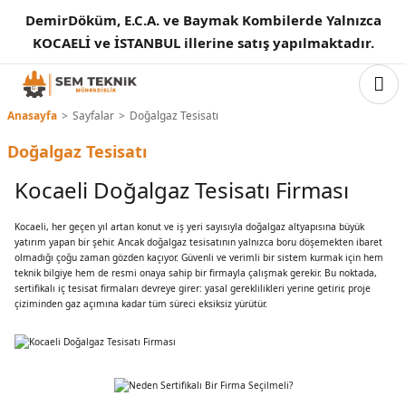
DemirDöküm, E.C.A. ve Baymak Kombilerde Yalnızca
Geri Dön
Geri Dön
Geri Dön
Geri Dön
Geri Dön
Geri Dön
Geri Dön
Geri Dön
Geri Dön
Geri Dön
Geri Dön
Geri Dön
KOCAELİ ve İSTANBUL illerine satış yapılmaktadır.
baları
fben Aksesuarları
rubu
rı
zemeleri
iz
Baca Ekipmanları
Kombi Montaj Seti
Panel Radyatör
Radyatör Vanaları
Doğalgaz Boruları
Pprc Borular
Pvc-U Borular
Siyah Malzemeler
Patent Malzemeler
Kelepçeler
Flexler
Yerden Isıtma Sistemleri
Anasayfa
Sayfalar
Doğalgaz Tesisatı
ı
rı
er
ı
E.C.A
Kalde
E.C.A.
E.C.A
Çayırova
Kalde
Kalde
Trakya Döküm
ERG
Temas Kelepçe
EVS
Kalde
Doğalgaz Tesisatı
eti
rı
ler
sisatı
Demirdöküm
Bymet
Demirdöküm
Demirdöküm
Seba Çelik
Türkoğlu
Kocaeli Doğalgaz Tesisatı Firması
 Tesisatı
Baymak
Kalde
Kalde
Şenpres
Kocaeli, her geçen yıl artan konut ve iş yeri sayısıyla doğalgaz altyapısına büyük
yatırım yapan bir şehir. Ancak doğalgaz tesisatının yalnızca boru döşemekten ibaret
olmadığı çoğu zaman gözden kaçıyor. Güvenli ve verimli bir sistem kurmak için hem
teknik bilgiye hem de resmi onaya sahip bir firmayla çalışmak gerekir. Bu noktada,
sertifikalı iç tesisat firmaları devreye girer: yasal gereklilikleri yerine getirir, proje
çiziminden gaz açımına kadar tüm süreci eksiksiz yürütür.
stemleri
sisatı