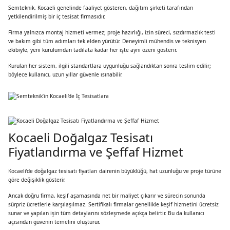
Semteknik, Kocaeli genelinde faaliyet gösteren, dağıtım şirketi tarafından
yetkilendirilmiş bir iç tesisat firmasıdır.
Firma yalnızca montaj hizmeti vermez; proje hazırlığı, izin süreci, sızdırmazlık testi
ve bakım gibi tüm adımları tek elden yürütür. Deneyimli mühendis ve teknisyen
ekibiyle, yeni kurulumdan tadilata kadar her işte aynı özeni gösterir.
Kurulan her sistem, ilgili standartlara uygunluğu sağlandıktan sonra teslim edilir;
böylece kullanıcı, uzun yıllar güvenle ısınabilir.
Kocaeli Doğalgaz Tesisatı
Fiyatlandırma ve Şeffaf Hizmet
Kocaeli’de doğalgaz tesisatı fiyatları dairenin büyüklüğü, hat uzunluğu ve proje türüne
göre değişiklik gösterir.
Ancak doğru firma, keşif aşamasında net bir maliyet çıkarır ve sürecin sonunda
sürpriz ücretlerle karşılaşılmaz. Sertifikalı firmalar genellikle keşif hizmetini ücretsiz
sunar ve yapılan işin tüm detaylarını sözleşmede açıkça belirtir. Bu da kullanıcı
açısından güvenin temelini oluşturur.