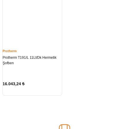
Protherm
Protherm T191/L 11Lt/Dk Hermetik
Şofben
16.043,24
₺