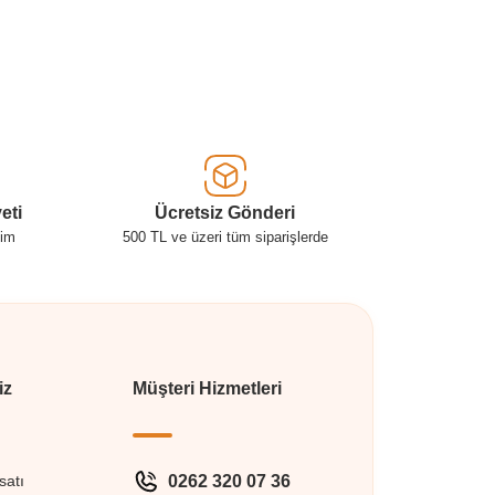
eti
Ücretsiz Gönderi
şim
500 TL ve üzeri tüm siparişlerde
iz
Müşteri Hizmetleri
satı
0262 320 07 36