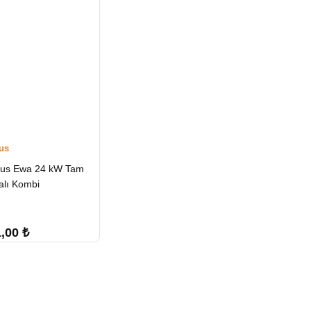
us
us Ewa 24 kW Tam
lı Kombi
1,00
₺