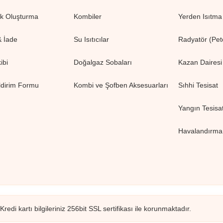
ik Oluşturma
Kombiler
Yerden Isıtma 
& İade
Su Isıtıcılar
Radyatör (Pete
ibi
Doğalgaz Sobaları
Kazan Dairesi
ldirim Formu
Kombi ve Şofben Aksesuarları
Sıhhi Tesisat
Yangın Tesisat
Havalandırma 
redi kartı bilgileriniz 256bit SSL sertifikası ile korunmaktadır.