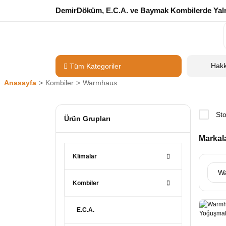
DemirDöküm, E.C.A. ve Baymak Kombilerde Yalnı
Hak
Tüm Kategoriler
Anasayfa
Kombiler
Warmhaus
Sto
Ürün Grupları
Markal
Klimalar
W
Kombiler
E.C.A.