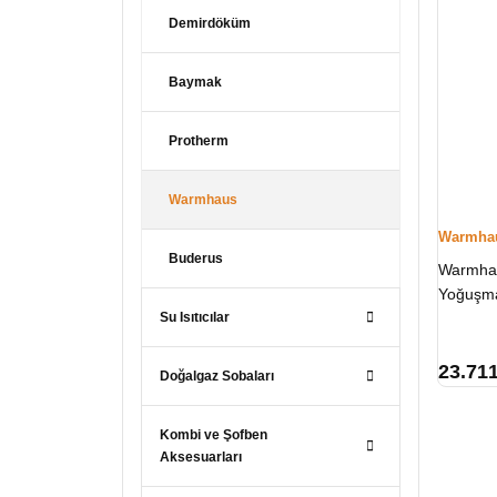
Demirdöküm
Baymak
Protherm
Warmhaus
Warmha
Buderus
Warmha
Yoğuşma
Su Isıtıcılar
23.71
Doğalgaz Sobaları
Kombi ve Şofben
Aksesuarları