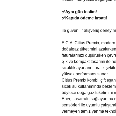
✅​Aynı gün teslim!
✅​Kapıda ödeme fırsatı!
ile güvenilir alışveriş deneyim
E.C.A. Citius Premix, modern ı
doğalgaz tüketimini azaltırke
faturalarınızı düşürürken çevr
Şık ve kompakt tasarımı ile he
sıcaklık ayarlarını pratik şe
yüksek performans sunar.
Citius Premix kombi, çift eşan
sıcak su kullanımında bekleme
böylece doğalgaz tüketimini m
Enerji tasarrufu sağlayan bu 
sensörleri ile uyumlu çalışar
vermeyen temiz yanma teknoloj