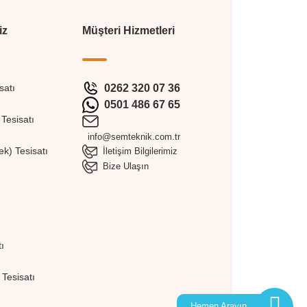
iz
Müşteri Hizmetleri
satı
0262 320 07 36
0501 486 67 65
Tesisatı
info@semteknik.com.tr
k) Tesisatı
İletişim Bilgilerimiz
Bize Ulaşın
ı
Tesisatı
Hemen Arayın