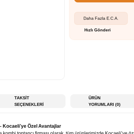
Daha Fazla
E.C.A.
Hızlı Gönderi
TAKSİT
ÜRÜN
SEÇENEKLERİ
YORUMLARI (0)
 Kocaeli’ye Özel Avantajlar
e kombi toptancı firması olarak, tüm ürünlerimizde Kocaeli’ye öz