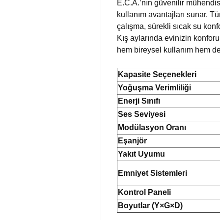
E.C.A.’nın güvenilir mühendisl
kullanım avantajları sunar. Tü
çalışma, sürekli sıcak su konf
Kış aylarında evinizin konforu
hem bireysel kullanım hem de p
Kapasite Seçenekleri
Yoğuşma Verimliliği
Enerji Sınıfı
Ses Seviyesi
Modülasyon Oranı
Eşanjör
Yakıt Uyumu
Emniyet Sistemleri
Kontrol Paneli
Boyutlar (Y×G×D)