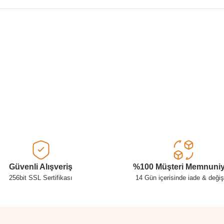
Ürün hakkında henüz soru sorulmamış.
Bu ürüne ilk yorumu siz yapın!
Yorum Yaz
Soru Sor
Güvenli Alışveriş
%100 Müşteri Memnuniy
256bit SSL Sertifikası
14 Gün içerisinde iade & deği