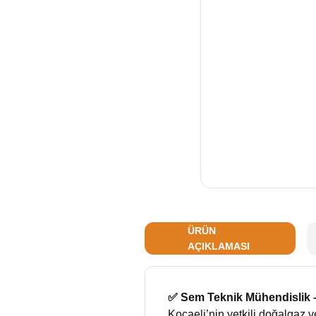
ÜRÜN
AÇIKLAMASI
✅ Sem Teknik Mühendislik –
Kocaeli’nin yetkili doğalgaz v