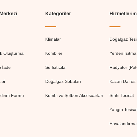
 Merkezi
Kategoriler
Hizmetlerim
Klimalar
Doğalgaz Tesi
ik Oluşturma
Kombiler
Yerden Isıtma 
& İade
Su Isıtıcılar
Radyatör (Pete
ibi
Doğalgaz Sobaları
Kazan Dairesi
ldirim Formu
Kombi ve Şofben Aksesuarları
Sıhhi Tesisat
Yangın Tesisat
Havalandırma 