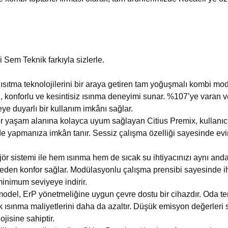
i Sem Teknik farkıyla sizlerle.
sıtma teknolojilerini bir araya getiren tam yoğuşmalı kombi model
n, konforlu ve kesintisiz ısınma deneyimi sunar. %107’ye varan 
eye duyarlı bir kullanım imkânı sağlar.
r yaşam alanına kolayca uyum sağlayan Citius Premix, kullanıcı d
kilde yapmanıza imkân tanır. Sessiz çalışma özelliği sayesinde 
jör sistemi ile hem ısınma hem de sıcak su ihtiyacınızı aynı anda 
den konfor sağlar. Modülasyonlu çalışma prensibi sayesinde iht
inimum seviyeye indirir.
model, ErP yönetmeliğine uygun çevre dostu bir cihazdır. Oda te
ak ısınma maliyetlerini daha da azaltır. Düşük emisyon değerleri
isine sahiptir.