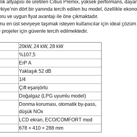
ik altyapısı ile üretilen Citius Premix, yüksek performans, dayan
rkiye’nin dört bir yanında tercih edilen bu model, özellikle ekon
oru ve uygun fiyat avantajı ile öne çıkmaktadır.
nu en üst seviyeye taşımak isteyen kullanıcılar için ideal çözüm
rojeler için güvenle tercih edilmektedir.
20kW, 24 kW, 28 kW
%107,5
ErP A
Yaklaşık 52 dB
1/4
Çift eşanjörlü
Doğalgaz (LPG uyumlu model)
Donma koruması, otomatik by-pass,
düşük NOx
LCD ekran, ECO/COMFORT mod
678 × 410 × 288 mm